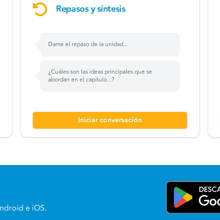
Repasos y síntesis
Dame el repaso de la unidad...
¿Cuáles son las ideas principales que se
abordan en el capítulo...?
Iniciar conversación
ndroid e iOS.