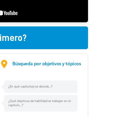
imero?
Búsqueda por objetivos y tópicos
¿En qué capítulo(s) se aborda...?
¿Qué objetivos de habilidad se trabajan en el
capítulo...?