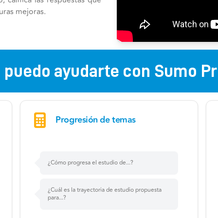
, califica las respuestas que
uras mejoras.
 puedo ayudarte con Sumo Pr
Progresión de temas
¿Cómo progresa el estudio de...?
¿Cuál es la trayectoria de estudio propuesta
para...?