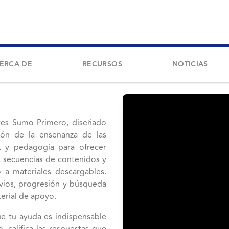
ERCA DE
RECURSOS
NOTICIAS
ares Sumo Primero, diseñado
ión de la enseñanza de las
A y pedagogía para ofrecer
s, secuencias de contenidos y
 a materiales descargables.
vios, progresión y búsqueda
erial de apoyo.
e tu ayuda es indispensable